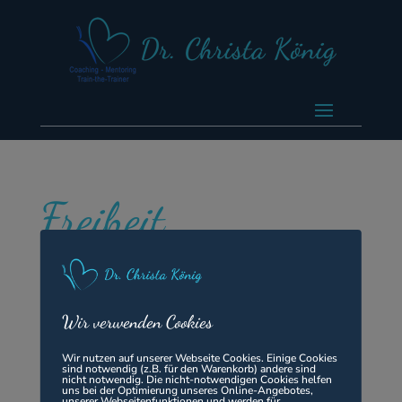
Freiheit
von
admin
|
Okt. 16, 2024
Wir verwenden Cookies
Freiheit
Liebe Christa, deine Worte waren sehr klar und
Wir nutzen auf unserer Webseite Cookies. Einige Cookies
sind notwendig (z.B. für den Warenkorb) andere sind
intensiv für mich, genauso dass es bei mir
nicht notwendig. Die nicht-notwendigen Cookies helfen
uns bei der Optimierung unseres Online-Angebotes,
unserer Webseitenfunktionen und werden für