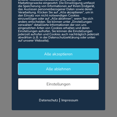
ankommt! Meine Gedanken gingen sehr in
Marketingzwecke eingesetzt. Die Einwilligung umfasst
die Speicherung von Informationen auf Ihrem Endgerät,
Achterbahn& nun komme ich zur Ruhe und es
das Auslesen personenbezogener Daten sowie deren
Verarbeitung. Klicken Sie auf „Alle akzeptieren“, um in
ist in mir eine so geniale gedankliche Freiheit
den Einsatz von nicht notwendigen Cookies
einzuwilligen oder auf „Alle ablehnen“, wenn Sie sich
anders entscheiden. Sie können unter „Einstellungen
entstanden, ich könnte fast sagen
verwalten“ detaillierte Informationen der von uns
eingesetzten Arten von Cookies erhalten und deren
Unabhängigkeit, das
Bewusstwerden
von
Einstellungen aufrufen. Sie können die Einstellungen
jederzeit aufrufen und Cookies auch nachträglich jederzeit
„Hormonen“ und einfach es zu verstehen!
abwählen (z.B. in der Datenschutzerklärung oder unten
auf unserer Webseite).
Vielen Dank dafür, du hast mir ein großes
Puzzlestück zum Ganzen gereicht! Einfach
Alle akzeptieren
genial.
Alle ablehnen
Suchen
Einstellungen
Recent Posts
|
Datenschutz
Impressum